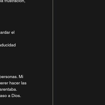
 frustración, 
ardar el 
aducidad
personas. Mi 
erer hacer las 
arentaba. 
aso a Dios.