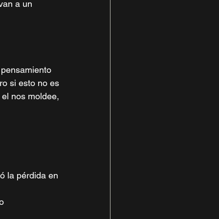
van a un 
e pensamiento 
o si esto no es 
 el nos moldee, 
ó la pérdida en 
o