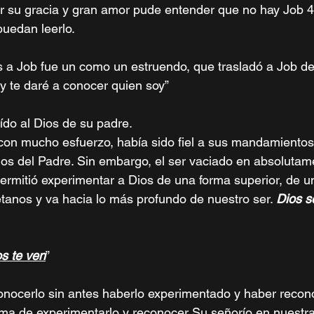
r su gracia y gran amor pude entender que no hay Job 4
puedan leerlo.
 a Job fue un como un estruendo, que trasladó a Job des
 y te daré a conocer quien soy”
ído al Dios de su padre. 
on mucho esfuerzo, había sido fiel a sus mandamientos,
jos del Padre. Sin embargo, el ser vaciado en absolutam
permitió experimentar a Dios de una forma superior, de u
étanos y va hacia lo más profundo de nuestro ser. 
Dios se
s te ven
” 
onocerlo sin antes haberlo experimentado y haber recon
rma de experimentarlo y reconocer Su señorío en nuestras