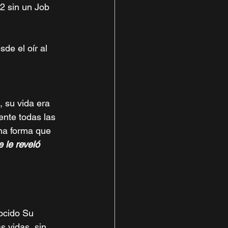
2 sin un Job 
de el oír al 
 su vida era 
ente todas las 
na forma que 
 le reveló 
ocido Su 
 vidas, sin 