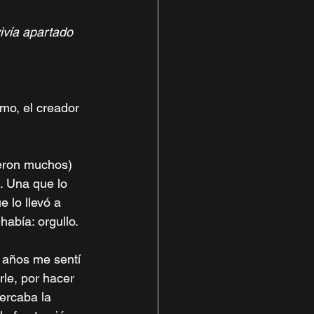
ivía apartado 
mo, el creador 
ueron muchos) 
. Una que lo 
 lo llevó a 
abía: orgullo. 
r años me sentí 
le, por hacer 
ercaba la 