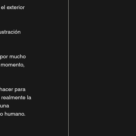
el exterior 
stración 
r por mucho 
n momento, 
hacer para 
 realmente la 
 una 
zo humano. 
 