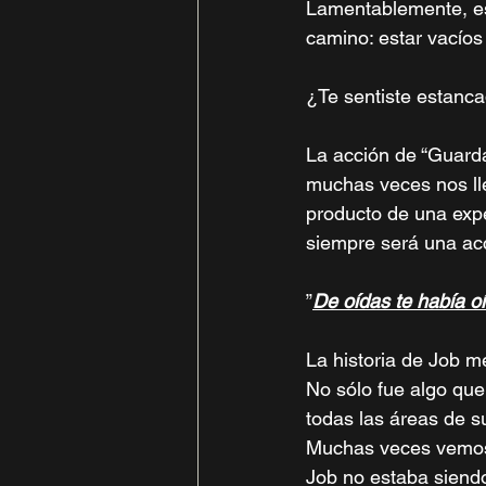
Lamentablemente, es
camino: estar vacíos 
¿Te sentiste estanca
La acción de “Guarda
muchas veces nos ll
producto de una expe
siempre será una acc
”
De oídas te había 
La historia de Job me
No sólo fue algo que
todas las áreas de su
Muchas veces vemos 
Job no estaba siendo