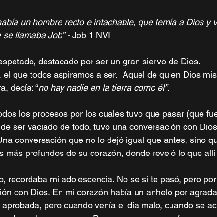
había un hombre recto e intachable, que temía a Dios y v
 se llamaba Job” - 
Job 1 NVI 
spetado, destacado por ser un gran siervo de Dios. 
, el que todos aspiramos a ser.  Aquel de quien Dios mis
ra, decía: “
no hay nadie en la tierra como él”
.
todos los procesos por los cuales tuvo que pasar (que f
r de ser vaciado de todo, tuvo una conversación con Dios
Una conversación que no lo dejó igual que antes, sino que
s más profundos de su corazón, donde reveló lo que allí h
ro, recordaba mi adolescencia. No se si te pasó, pero po
ión con Dios. En mi corazón había un anhelo por agradar
ir aprobada, pero cuando venía el día malo, cuando se ac