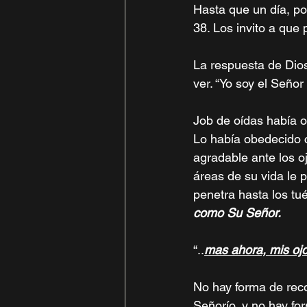
Hasta que un día, po
38. Los invito a que 
La respuesta de Dios
ver. “Yo soy el Señor
Job de oídas había o
Lo había obedecido c
agradable ante los o
áreas de su vida le 
penetra hasta los tu
como Su Señor. 
“..
mas ahora, mis ojo
No hay forma de rec
Señorío, y no hay fo