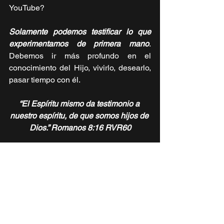
YouTube?
Solamente podemos testificar lo que 
experimentamos de primera mano
. 
Debemos ir más profundo en el 
conocimiento del Hijo, vivirlo, desearlo, 
pasar tiempo con él.
“El Espíritu mismo da testimonio a 
nuestro espíritu, de que somos hijos de 
Dios.” Romanos 8:16 RVR60
Solamente por el Espíritu es que 
llegaremos a esa profundidad, a la 
certeza, confirmación, seguridad de que 
mi vida está siendo, en todas las áreas 
(con Dios, en la conciencia y en la 
sociedad) un fiel testimonio del 
evangelio verdadero.