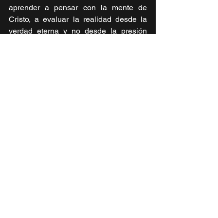
aprender a pensar con la mente de 
Cristo, a evaluar la realidad desde la 
verdad eterna y no desde la presión 
cultural.
La
 Palabra de Dios no fue dada 
para ser leída rápidamente, sino para 
ser meditada profundamente. La 
meditación bíblica es un acto 
contracultural en tiempos de velocidad. 
Requiere detenerse, escuchar y permitir 
que la verdad penetre hasta lo más 
profundo del ser.
Misión: profundidad que se expresa en 
servicio
La profundidad espiritual no nos 
encierra en una espiritualidad 
introspectiva, sino que nos impulsa 
hacia la misión. Pablo enseña que el 
cuerpo crece “según la actividad propia 