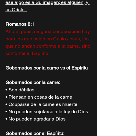
ese algo es a Su imagen; es alguien, y 
es Cristo. 
Romanos 8:1 
Ahora, pues, ninguna condenación hay 
para los que están en Cristo Jesús, los  
que no andan conforme a la carne, sino 
conforme al Espíritu
. 
Gobernados por la carne vs el Espíritu 
Gobernados por la carne: 
• Son débiles  
• Piensan en cosas de la carne  
• Ocuparse de la carne es muerte  
• No pueden sujetarse a la ley de Dios  
• No pueden agradar a Dios  
Gobernados por el Espíritu: 