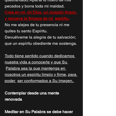
pecados y borra toda mi maldad. 
Crea en mí, oh Dios, un corazón limpio, 
y renueva la firmeza de mi 
espíritu.
No me alejes de tu presencia ni me 
quites tu santo Espíritu. 
Devuélveme la alegría de tu salvación; 
que un espíritu obediente me sostenga. 
Todo tiene sentido cuando dedicamos 
nuestra vida a conocerle y que Su 
Palabra sea la que mantenga en 
nosotros un espíritu limpio y firme, para 
poder 
ser conformados a Su imagen. 
Contemplar desde una mente 
renovada 
Meditar en Su Palabra se debe hacer 