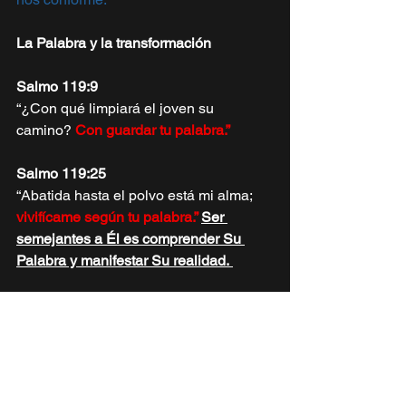
La Palabra y la transformación
Salmo 119:9 
“¿Con qué limpiará el joven su 
camino?
Con guardar tu palabra.” 
Salmo 119:25 
“Abatida hasta el polvo está mi alma;
vivifícame según tu palabra.” 
Ser 
semejantes a Él es comprender Su 
Palabra y manifestar Su realidad. 
Colosenses 3:9-10 
…la nueva naturaleza, que se va 
renovando en conocimiento a imagen 
de su 
Creador.