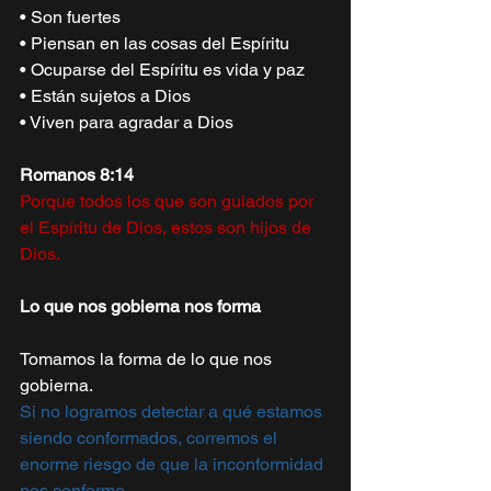
• Son fuertes  
• Piensan en las cosas del Espíritu  
• Ocuparse del Espíritu es vida y paz  
• Están sujetos a Dios  
• Viven para agradar a Dios  
Romanos 8:14 
Porque todos los que son guiados por 
el Espíritu de Dios, estos son hijos de  
Dios. 
Lo que nos gobierna nos forma 
Tomamos la forma de lo que nos 
gobierna. 
Si no logramos detectar a qué estamos 
siendo conformados, corremos el  
enorme riesgo de que la inconformidad 
nos conforme. 