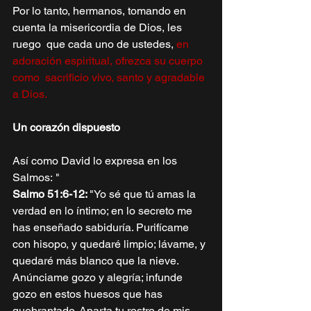
Por lo tanto, hermanos, tomando en 
cuenta la misericordia de Dios, les 
ruego  que cada uno de ustedes,
en 
adoración espiritual, ofrezca su cuerpo 
como  sacrificio vivo, santo y agradable 
a Dios. 
Un corazón dispuesto
Así como David lo expresa en los 
Salmos: "
Salmo 51:6-12: 
"Yo sé que tú amas la 
verdad en lo íntimo; en lo secreto me 
has enseñado sabiduría. Purifícame 
con hisopo, y quedaré limpio; lávame, y 
quedaré más blanco que la nieve. 
Anúnciame gozo y alegría; infunde 
gozo en estos huesos que has 
quebrantado. Aparta tu rostro de mis 