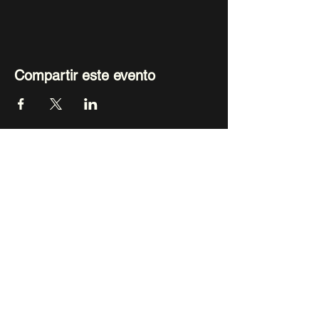
Compartir este evento
CONTÁCTANOS
+54 9 11 5738-1148
info@mentesdegobierno.com
CONECTATE